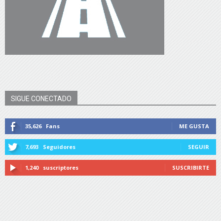
SIGUE CONECTADO
35,626
Fans
ME GUSTA
7,693
Seguidores
SEGUIR
1,240
suscriptores
SUSCRIBIRTE