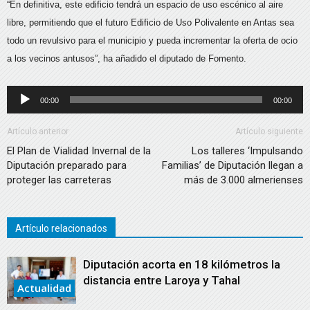
“En definitiva, este edificio tendrá un espacio de uso escénico al aire
libre, permitiendo que el futuro Edificio de Uso Polivalente en Antas sea
todo un revulsivo para el municipio y pueda incrementar la oferta de ocio
a los vecinos antusos”, ha añadido el diputado de Fomento.
Reproductor
00:00
00:00
de
audio
Artículo anterior
Artículo siguiente
El Plan de Vialidad Invernal de la
Los talleres ‘Impulsando
Diputación preparado para
Familias’ de Diputación llegan a
proteger las carreteras
más de 3.000 almerienses
Artículo relacionados
Diputación acorta en 18 kilómetros la
distancia entre Laroya y Tahal
Actualidad