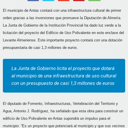
El municipio de Antas contará con una infraestructura cultural de primer
orden gracias a las inversiones que promueve la Diputación de Almería.
La Junta de Gobierno de la Institución Provincial ha dado luz verde a la
licitación del proyecto del Edificio de Uso Polivalente en este enclave del
Levante Almeriense. Este importante proyecto contará con una dotación
presupuestaria de casi 1,3 millones de euros.
La Junta de Gobierno licita el proyecto que dotará
al municipio de una infraestructura de uso cultural
con un presupuesto de casi 1,3 millones de euros
El diputado de Fomento, Infraestructuras, Vertebración del Territorio y
Agua, Antonio J. Rodríguez, ha señalado que esta obra para construir un
edificio de Uso Polivalente en Antas supondrá un impulso para el
municipio: “Es un proyecto que potenciará al municipio y que sus vecinos