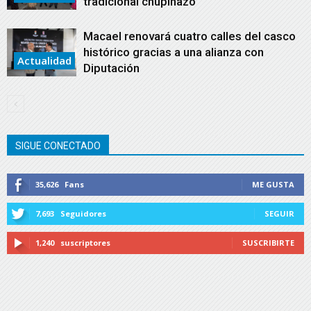
tradicional chupinazo
Macael renovará cuatro calles del casco
histórico gracias a una alianza con
Actualidad
Diputación
SIGUE CONECTADO
35,626
Fans
ME GUSTA
7,693
Seguidores
SEGUIR
1,240
suscriptores
SUSCRIBIRTE