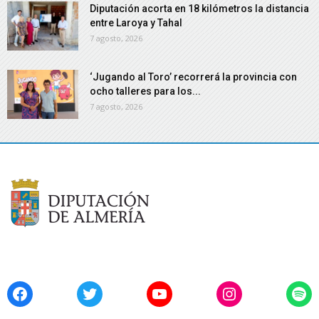
Diputación acorta en 18 kilómetros la distancia
entre Laroya y Tahal
7 agosto, 2026
‘Jugando al Toro’ recorrerá la provincia con
ocho talleres para los...
7 agosto, 2026
Facebook
Twitter
YouTube
Instagram
Spo