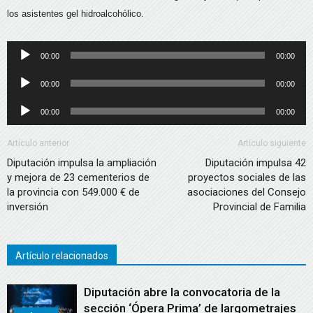
los asistentes gel hidroalcohólico.
Reproductor
00:00
00:00
de
Reproductor
00:00
00:00
audio
de
Reproductor
00:00
00:00
audio
de
audio
Artículo anterior
Artículo siguiente
Diputación impulsa la ampliación
Diputación impulsa 42
y mejora de 23 cementerios de
proyectos sociales de las
la provincia con 549.000 € de
asociaciones del Consejo
inversión
Provincial de Familia
Artículo relacionados
Diputación abre la convocatoria de la
sección ‘Ópera Prima’ de largometrajes