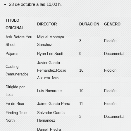
28 de octubre a las 19,00 h.
TITULO
DIRECTOR
DURACIÓN
GÉNERO
ORIGINAL
Ask Before You
Miguel Montoya
3
Ficción
Shoot
Sanchez
Pájaros
Ryan Lee Scott
9
Documental
Javier García
Casting
Fernández,Rocío
16
Ficción
(remunerado)
Alzueta Jaro
Dirigido por
Luis Navarrete
10
Ficción
Lola
Fe de Rico
Jaime García Parra
11
Ficción
Finding True
Salvador García
3
Documental
North
Hernández
Daniel Piedra