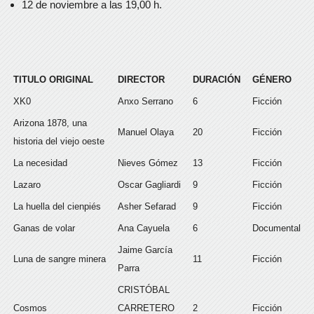
12 de noviembre a las 19,00 h.
TITULO ORIGINAL
DIRECTOR
DURACIÓN
GÉNERO
XK0
Anxo Serrano
6
Ficción
Arizona 1878, una
Manuel Olaya
20
Ficción
historia del viejo oeste
La necesidad
Nieves Gómez
13
Ficción
Lazaro
Oscar Gagliardi
9
Ficción
La huella del cienpiés
Asher Sefarad
9
Ficción
Ganas de volar
Ana Cayuela
6
Documental
Jaime García
Luna de sangre minera
11
Ficción
Parra
CRISTÓBAL
Cosmos
CARRETERO
2
Ficción