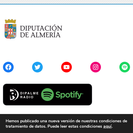
Facebook
Twitter
YouTube
Instagram
Spo
Hemos publicado una nueva versión de nuestras condiciones de
tratamiento de datos. Puede leer estas condiciones
aquí
.
Contacto
Aviso Legal
Privacidad
Cookies