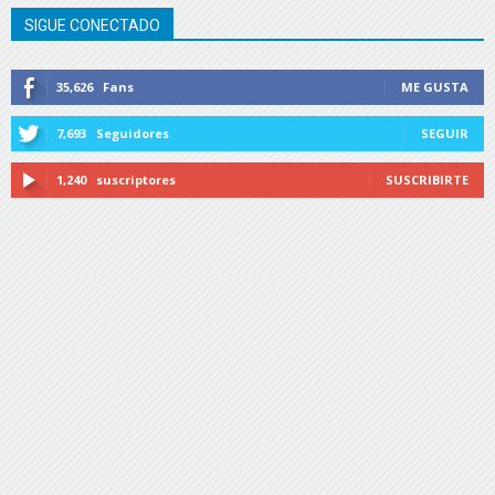
SIGUE CONECTADO
35,626
Fans
ME GUSTA
7,693
Seguidores
SEGUIR
1,240
suscriptores
SUSCRIBIRTE