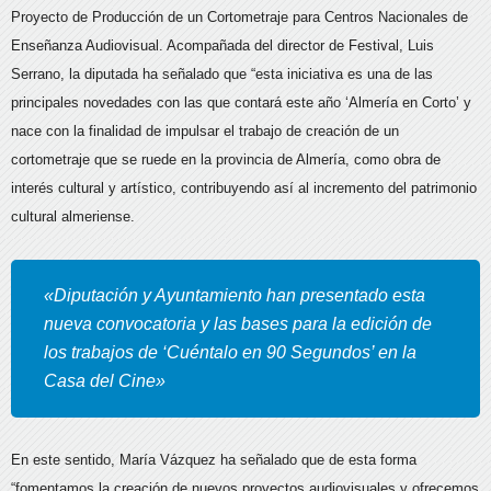
Proyecto
de Producción de un Cortometraje para Centros Nacionales de
Enseñanza Audiovisual. Acompañada del director de Festival, Luis
Serrano, la diputada ha señalado que “esta iniciativa es una de las
principales novedades con las que contará este año ‘Almería en Corto’ y
nace con la finalidad de impulsar el trabajo de creación de un
cortometraje que se ruede en la provincia de Almería, como obra de
interés cultural y artístico, contribuyendo así al incremento del patrimonio
cultural almeriense.
«Diputación y Ayuntamiento han presentado esta
nueva convocatoria y las bases para la edición de
los trabajos de ‘Cuéntalo en 90 Segundos’ en la
Casa del Cine»
En este sentido, María Vázquez ha señalado que de esta forma
“fomentamos la creación de nuevos proyectos audiovisuales y ofrecemos