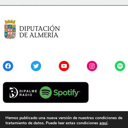
Facebook
Twitter
YouTube
Instagram
Spo
Hemos publicado una nueva versión de nuestras condiciones de
tratamiento de datos. Puede leer estas condiciones
aquí
.
Contacto
Aviso Legal
Privacidad
Cookies