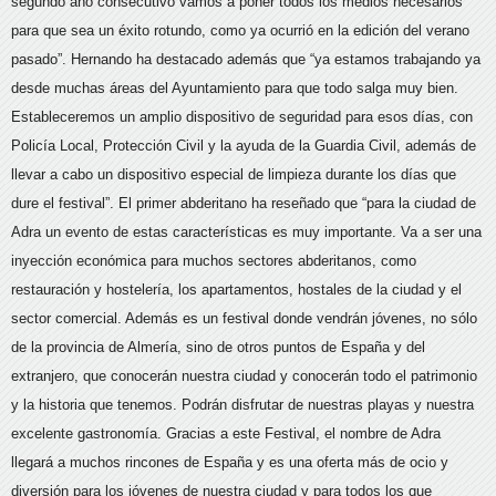
segundo año consecutivo vamos a poner todos los medios necesarios
para que sea un éxito rotundo, como ya ocurrió en la edición del verano
pasado”. Hernando ha destacado además que “ya estamos trabajando ya
desde muchas áreas del Ayuntamiento para que todo salga muy bien.
Estableceremos un amplio dispositivo de seguridad para esos días, con
Policía Local, Protección Civil y la ayuda de la Guardia Civil, además de
llevar a cabo un dispositivo especial de limpieza durante los días que
dure el festival”. El primer abderitano ha reseñado que “para la ciudad de
Adra un evento de estas características es muy importante. Va a ser una
inyección económica para muchos sectores abderitanos, como
restauración y hostelería, los apartamentos, hostales de la ciudad y el
sector comercial. Además es un festival donde vendrán jóvenes, no sólo
de la provincia de Almería, sino de otros puntos de España y del
extranjero, que conocerán nuestra ciudad y conocerán todo el patrimonio
y la historia que tenemos. Podrán disfrutar de nuestras playas y nuestra
excelente gastronomía. Gracias a este Festival, el nombre de Adra
llegará a muchos rincones de España y es una oferta más de ocio y
diversión para los jóvenes de nuestra ciudad y para todos los que