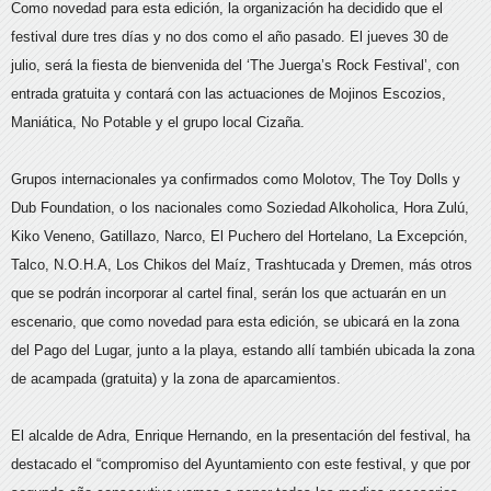
Como novedad para esta edición, la organización ha decidido que el
festival dure tres días y no dos como el año pasado. El jueves 30 de
julio, será la fiesta de bienvenida del ‘The Juerga’s Rock Festival’, con
entrada gratuita y contará con las actuaciones de Mojinos Escozios,
Maniática, No Potable y el grupo local Cizaña.
Grupos internacionales ya confirmados como Molotov, The Toy Dolls y
Dub Foundation, o los nacionales como Soziedad Alkoholica, Hora Zulú,
Kiko Veneno, Gatillazo, Narco, El Puchero del Hortelano, La Excepción,
Talco, N.O.H.A, Los Chikos del Maíz, Trashtucada y Dremen, más otros
que se podrán incorporar al cartel final, serán los que actuarán en un
escenario, que como novedad para esta edición, se ubicará en la zona
del Pago del Lugar, junto a la playa, estando allí también ubicada la zona
de acampada (gratuita) y la zona de aparcamientos.
El alcalde de Adra, Enrique Hernando, en la presentación del festival, ha
destacado el “compromiso del Ayuntamiento con este festival, y que por