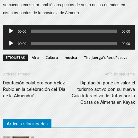
se pueden consultar también los puntos de venta de las entradas en
distintos puntos de la provincia de Almería.
Reproductor
00:00
00:00
de
Reproductor
00:00
00:00
audio
de
audio
ETIQUETAS
Afra
Cultura
musica
The Juerga’s Rock Festival
Artículo anterior
Artículo siguiente
Diputación colabora con Velez-
Diputación pone en valor el
Rubio en la celebración del ‘Día
turismo activo con su nueva
de la Almendra’
Guía Interactiva de Rutas por la
Costa de Almería en Kayak
Artículo relacionados