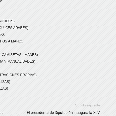
TA
BUTIDOS)
DULCES ARABES).
NO.
HOS A MANO).
 CAMISETAS, IMANES).
RA Y MANUALIDADES)
STRACIONES PROPIAS)
LIZAS)
IZAS)
Artículo siguiente
 de
El presidente de Diputación inaugura la XLV