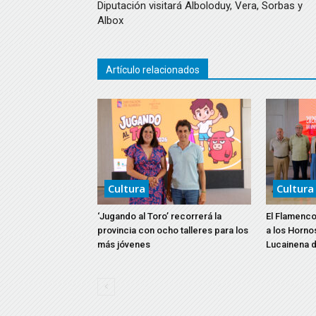
Diputación visitará Alboloduy, Vera, Sorbas y
Albox
Artículo relacionados
Cultura
Cultura
‘Jugando al Toro’ recorrerá la
El Flamenco
provincia con ocho talleres para los
a los Horno
más jóvenes
Lucainena d