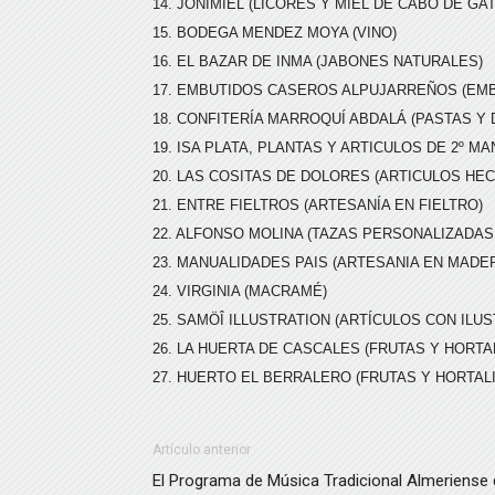
14. JONIMIEL (LICORES Y MIEL DE CABO DE GA
15. BODEGA MENDEZ MOYA (VINO)
16. EL BAZAR DE INMA (JABONES NATURALES)
17. EMBUTIDOS CASEROS ALPUJARREÑOS (EM
18. CONFITERÍA MARROQUÍ ABDALÁ (PASTAS Y 
19. ISA PLATA, PLANTAS Y ARTICULOS DE 2º MA
20. LAS COSITAS DE DOLORES (ARTICULOS HEC
21. ENTRE FIELTROS (ARTESANÍA EN FIELTRO)
22. ALFONSO MOLINA (TAZAS PERSONALIZADAS,
23. MANUALIDADES PAIS (ARTESANIA EN MADE
24. VIRGINIA (MACRAMÉ)
25. SAMÖÎ ILLUSTRATION (ARTÍCULOS CON ILU
26. LA HUERTA DE CASCALES (FRUTAS Y HORTA
27. HUERTO EL BERRALERO (FRUTAS Y HORTAL
Artículo anterior
El Programa de Música Tradicional Almeriense