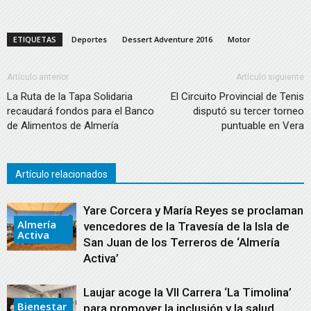
ETIQUETAS
Deportes
Dessert Adventure 2016
Motor
Artículo anterior
Artículo siguiente
La Ruta de la Tapa Solidaria
El Circuito Provincial de Tenis
recaudará fondos para el Banco
disputó su tercer torneo
de Alimentos de Almería
puntuable en Vera
Artículo relacionados
Yare Corcera y María Reyes se proclaman
Almería
vencedores de la Travesía de la Isla de
Activa
San Juan de los Terreros de ‘Almería
Activa’
Laujar acoge la VII Carrera ‘La Timolina’
Bienestar
para promover la inclusión y la salud