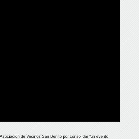
a Asociación de Vecinos San Benito por consolidar “un evento