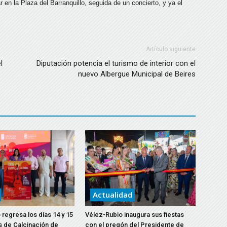
iar en la Plaza del Barranquillo, seguida de un concierto, y ya el
Artículo siguiente
l
Diputación potencia el turismo de interior con el
nuevo Albergue Municipal de Beires
Actualidad
 regresa los días 14 y 15
Vélez-Rubio inaugura sus fiestas
s de Calcinación de
con el pregón del Presidente de