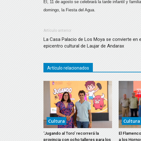
El, 11 de agosto se celebrará la tarde infantil y famil
domingo, la Fiesta del Agua.
Artículo anterior
La Casa Palacio de Los Moya se convierte en e
epicentro cultural de Laujar de Andarax
Artículo relacionados
Cultura
Cultura
‘Jugando al Toro’ recorrerá la
El Flamenco
provincia con ocho talleres para los
a los Horno