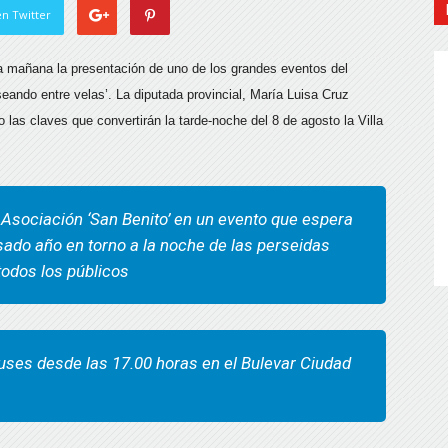
n Twitter
ta mañana la presentación de uno de los grandes eventos del
eando entre velas’. La diputada provincial, María Luisa Cruz
 las claves que convertirán la tarde-noche del 8 de agosto la Villa
 Asociación ‘San Benito’ en un evento que espera
sado año en torno a la noche de las perseidas
todos los públicos
buses desde las 17.00 horas en el Bulevar Ciudad