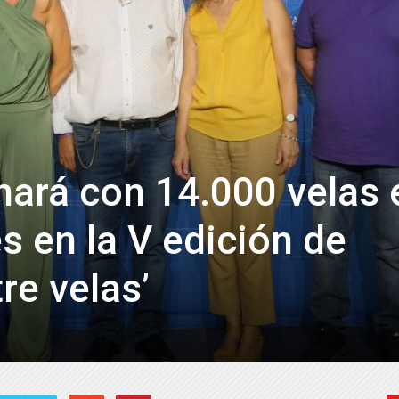
de
Almería
nará con 14.000 velas 
s en la V edición de
re velas’