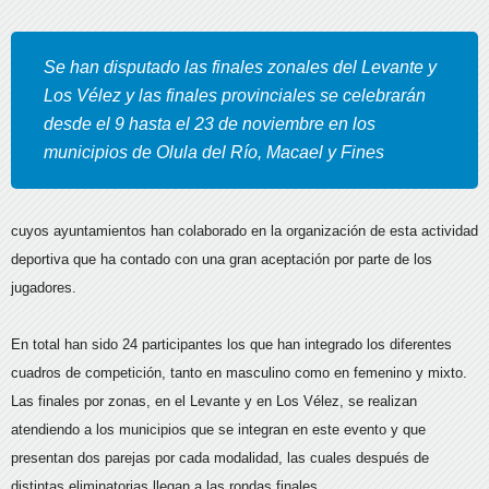
Se han disputado las finales zonales del Levante y
Los Vélez y las finales provinciales se celebrarán
desde el 9 hasta el 23 de noviembre en los
municipios de Olula del Río, Macael y Fines
cuyos ayuntamientos han colaborado en la organización de esta actividad
deportiva que ha contado con una gran aceptación por parte de los
jugadores.
En total han sido 24 participantes los que han integrado los diferentes
cuadros de competición, tanto en masculino como en femenino y mixto.
Las finales por zonas, en el Levante y en Los Vélez, se realizan
atendiendo a los municipios que se integran en este evento y que
presentan dos parejas por cada modalidad, las cuales después de
distintas eliminatorias llegan a las rondas finales.