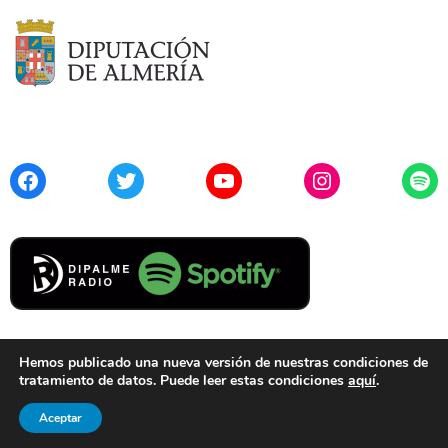
Facebook
Twitter
YouTube
Instagram
Spo
Hemos publicado una nueva versión de nuestras condiciones de
tratamiento de datos. Puede leer estas condiciones
aquí
.
Contacto
Aviso Legal
Privacidad
Cookies
Aceptar
© 2021 Diputación de Almería. Todos los derechos reservados.