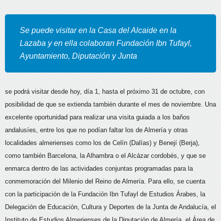
Se puede visitar en la Casa del Alcaide en la
Lazaba y en ella colaboran Fundación Ibn Tufayl,
Ayuntamiento, Diputación y Junta
se podrá visitar desde hoy, día 1, hasta el próximo 31 de octubre, con
posibilidad de que se extienda también durante el mes de noviembre. Una
excelente oportunidad para realizar una visita guiada a los baños
andalusíes, entre los que no podían faltar los de Almería y otras
localidades almerienses como los de Celín (Dalías) y Benejí (Berja),
como también Barcelona, la Alhambra o el Alcázar cordobés, y que se
enmarca dentro de las actividades conjuntas programadas para la
conmemoración del Milenio del Reino de Almería. Para ello, se cuenta
con la participación de la Fundación Ibn Tufayl de Estudios Árabes, la
Delegación de Educación, Cultura y Deportes de la Junta de Andalucía, el
Instituto de Estudios Almerienses de la Diputación de Almería, el Área de