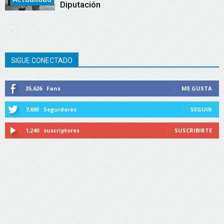
Diputación
SIGUE CONECTADO
35,626
Fans
ME GUSTA
7,693
Seguidores
SEGUIR
1,240
suscriptores
SUSCRIBIRTE