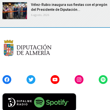
Vélez-Rubio inaugura sus fiestas con el pregón
del Presidente de Diputación...
6 agosto, 2026
Facebook
Twitter
YouTube
Instagram
Spo