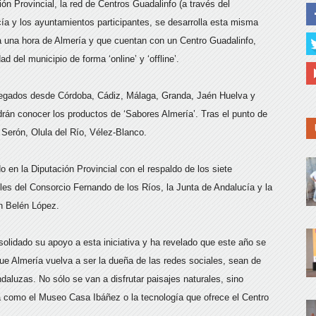
ión Provincial, la red de Centros Guadalinfo (a través del
ía y los ayuntamientos participantes, se desarrolla esta misma
una hora de Almería y que cuentan con un Centro Guadalinfo,
d del municipio de forma ‘online’ y ‘offline’.
 llegados desde Córdoba, Cádiz, Málaga, Granda, Jaén Huelva y
drán conocer los productos de ‘Sabores Almería’. Tras el punto de
 Serón, Olula del Río, Vélez-Blanco.
o en la Diputación Provincial con el respaldo de los siete
es del Consorcio Fernando de los Ríos, la Junta de Andalucía y la
n Belén López.
olidado su apoyo a esta iniciativa y ha revelado que este año se
ue Almería vuelva a ser la dueña de las redes sociales, sean de
daluzas. No sólo se van a disfrutar paisajes naturales, sino
a como el Museo Casa Ibáñez o la tecnología que ofrece el Centro