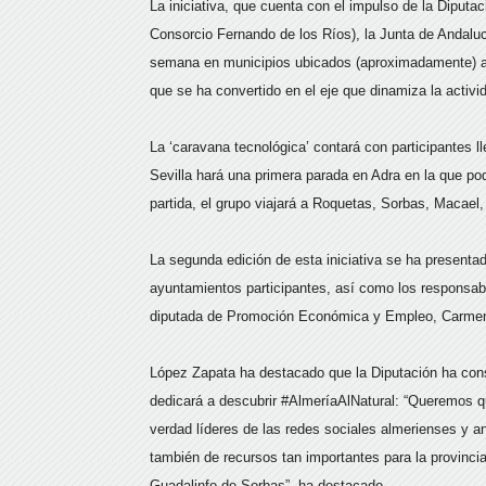
La iniciativa, que cuenta con el impulso de la Diputac
Consorcio Fernando de los Ríos), la Junta de Andaluc
semana en municipios ubicados (aproximadamente) a 
que se ha convertido en el eje que dinamiza la activida
La ‘caravana tecnológica’ contará con participantes
Sevilla hará una primera parada en Adra en la que po
partida, el grupo viajará a Roquetas, Sorbas, Macael,
La segunda edición de esta iniciativa se ha presentad
ayuntamientos participantes, así como los responsabl
diputada de Promoción Económica y Empleo, Carme
López Zapata ha destacado que la Diputación ha cons
dedicará a descubrir #AlmeríaAlNatural: “Queremos q
verdad líderes de las redes sociales almerienses y an
también de recursos tan importantes para la provinci
Guadalinfo de Sorbas”, ha destacado.