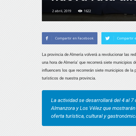
2 abril, 2019
1622
Compartir en Facebook
Compartir e
La provincia de Almería volverá a revolucionar las red
una hora de Almería’ que recorrerá siete municipios 
influencers los que recorrerán siete municipios de la p
turísticos de nuestra provincia.
La actividad se desarrollará del 4 al 7
Almanzora y Los Vélez que mostrarán a
oferta turística, cultural y gastronómi