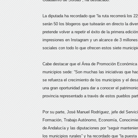
La diputada ha recordado que “la ruta recorrerá los 
serán 50 los blogeros que tuitearán en directo la di
pretende volver a repetir el éxito de la primera edici
impresiones en Instagram y un alcance de 3 millones
sociales con todo lo que ofrecen estos siete municipi
Cabe destacar que el Área de Promoción Económica 
municipios sede: “Son muchas las iniciativas que hac
se refuerza el crecimiento de los municipios y el des
una gran oportunidad para dar a conocer el patrimonio 
provincia representado a través de estos pueblos part
Por su parte, José Manuel Rodríguez, jefe del Servic
Formación, Trabajo Autónomo, Economía, Conocimient
de Andalucía y las diputaciones por “seguir manteni
los municipios rurales” y ha recordado que “la puest