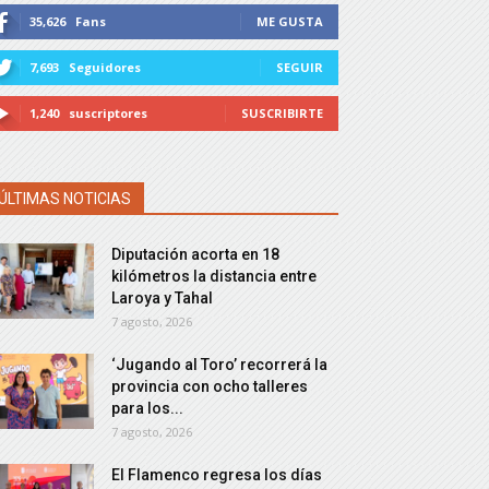
35,626
Fans
ME GUSTA
7,693
Seguidores
SEGUIR
1,240
suscriptores
SUSCRIBIRTE
ÚLTIMAS NOTICIAS
Diputación acorta en 18
kilómetros la distancia entre
Laroya y Tahal
7 agosto, 2026
‘Jugando al Toro’ recorrerá la
provincia con ocho talleres
para los...
7 agosto, 2026
El Flamenco regresa los días