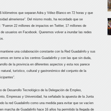
226 kilómetros que separan Adra y Vélez-Blanco en 72 horas y que
versidad almeriense”. Del mismo modo, ha recordado que se
ón: “Fueron 22 millones de impactos en Twitter, 17 millones de
 de usuarios en Facebook. Queremos volver a inundar las redes
os.
mantiene una colaboración constante con la Red Guadalinfo y sus
emos en torno a los centros Guadalinfo y con las que sin duda,
arrollo de la provincia en diferentes aspectos y esta nos parece
natural, turístico, cultural y gastronómico del conjunto de la
icipantes”.
io de Desarrollo Tecnológico de la Delegación de Empleo,
o, Empresas y Universidad, ha señalado la apuesta de la Junta
endo la red Guadalinfo como una medida para evitar que se vacíen
a en marcha de Guadalinfo hace 16 años ha permitido la llegada de