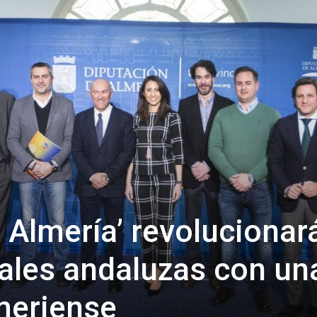
de
Almería
 Almería’ revolucionar
iales andaluzas con un
meriense