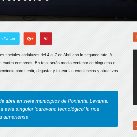
n Twitter
es sociales andaluzas del 4 al 7 de Abril con la segunda ruta ‘A
de cuatro comarcas. En total serán medio centenar de blogueros e
rovincia para sentir, degustar y tuitear las excelencias y atractivos
 de abril en siete municipios de Poniente, Levante,
 esta singular ‘caravana tecnológica’ la rica
ca almeriense