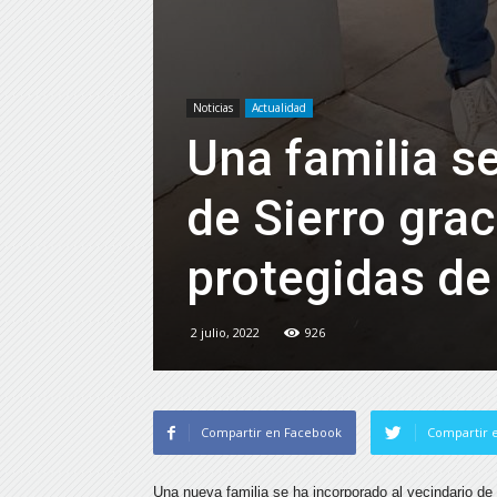
Noticias
Actualidad
Una familia se
de Sierro grac
protegidas de
2 julio, 2022
926
Compartir en Facebook
Compartir e
Una nueva familia se ha incorporado al vecindario de 