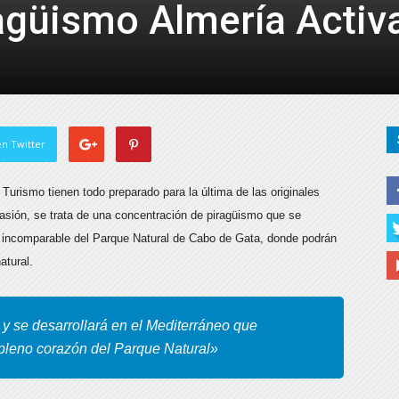
agüismo Almería Activ
de
Almería
n Twitter
 Turismo tienen todo preparado para la última de las originales
asión, se trata de una concentración de piragüismo que se
co incomparable del Parque Natural de Cabo de Gata, donde podrán
atural.
e y se desarrollará en el Mediterráneo que
 pleno corazón del Parque Natural»