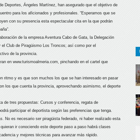
a de Deportes, Ángeles Martínez, han asegurado que el objetivo de
ncuentro para los aficionados y profesionales. “Esperamos que se
poyen con su presencia esta espectacular cita en la que podrán
aña”.
olaboración de la empresa Aventura Cabo de Gata, la Delegación
y el Club de Piragüismo Los Troncos; así como por el
tivo de la provincia.
tran en www.turismoalmeria.com, pinchando en el cartel que
n ritmo y es que son muchos los que se han interesado en pasar
on los que cuenta la provincia, aprovechando asimismo, el deporte
a de tres propuestas: Cursos y conferencia, regata de
odrá participar el deportista según las preferencias que tenga.
as. No es necesario ser piragüista federado, ni haber realizado esta
e quieran ir conociendo este deporte paso a paso habrá clases
 cadencia y mejores técnicas para avanzar más rápido.