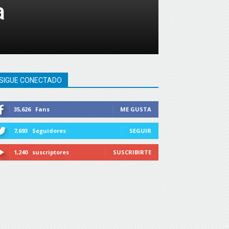
a
SIGUE CONECTADO
35,626
Fans
ME GUSTA
7,693
Seguidores
SEGUIR
1,240
suscriptores
SUSCRIBIRTE