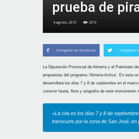
prueba de pir
4 agosto, 2013
2013
Compartir en Facebook
Compartir e
La Diputación Provincial de Almería y el Patronato de
propuestas del programa ‘Almería Activa’.
En esta oc
desarrollará los días 7 y 8 de septiembre en el mar
conocer fauna, flora y orografía de este monumento n
«La cita es los días 7 y 8 de septiembr
transcurre por la zona de San José, en