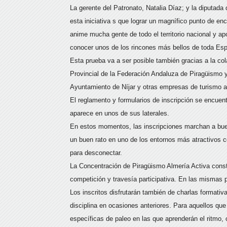
La gerente del Patronato, Natalia Díaz; y la diputad
esta iniciativa s que lograr un magnífico punto de e
anime mucha gente de todo el territorio nacional y a
conocer unos de los rincones más bellos de toda Esp
Esta prueba va a ser posible también gracias a la c
Provincial de la Federación Andaluza de Piragüismo 
Ayuntamiento de Níjar y otras empresas de turismo ac
El reglamento y formularios de inscripción se encuen
aparece en unos de sus laterales.
En estos momentos, las inscripciones marchan a bue
un buen rato en uno de los entornos más atractivos c
para desconectar.
La Concentración de Piragüismo Almería Activa const
competición y travesía participativa. En las mismas p
Los inscritos disfrutarán también de charlas formativ
disciplina en ocasiones anteriores. Para aquellos qu
específicas de paleo en las que aprenderán el ritmo,