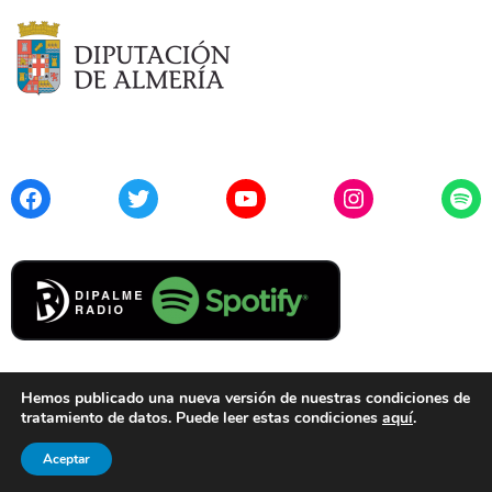
Facebook
Twitter
YouTube
Instagram
Spo
Hemos publicado una nueva versión de nuestras condiciones de
tratamiento de datos. Puede leer estas condiciones
aquí
.
Contacto
Aviso Legal
Privacidad
Cookies
Aceptar
© 2021 Diputación de Almería. Todos los derechos reservados.