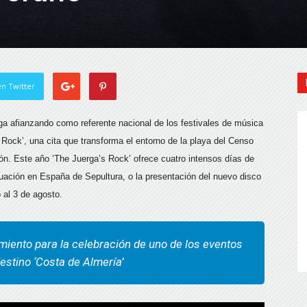
n Twitter
ga afianzando como referente nacional de los festivales de música
s Rock’, una cita que transforma el entorno de la playa del Censo
sión. Este año ‘The Juerga’s Rock’ ofrece cuatro intensos días de
ctuación en España de Sepultura, o la presentación del nuevo disco
 al 3 de agosto.
miento para la celebración de uno de los eventos
estino ‘Costa de Almería’