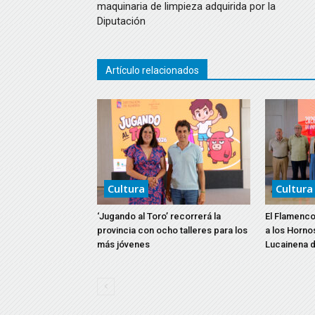
maquinaria de limpieza adquirida por la
Diputación
Artículo relacionados
Cultura
Cultura
‘Jugando al Toro’ recorrerá la
El Flamenco
provincia con ocho talleres para los
a los Horno
más jóvenes
Lucainena d