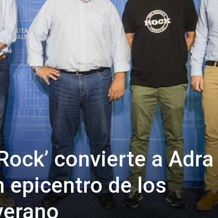
de
Almería
Rock’ convierte a Adra 
n epicentro de los
 verano