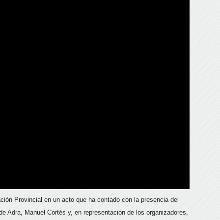
ción Provincial en un acto que ha contado con la presencia del
 de Adra, Manuel Cortés y, en representación de los organizadores,