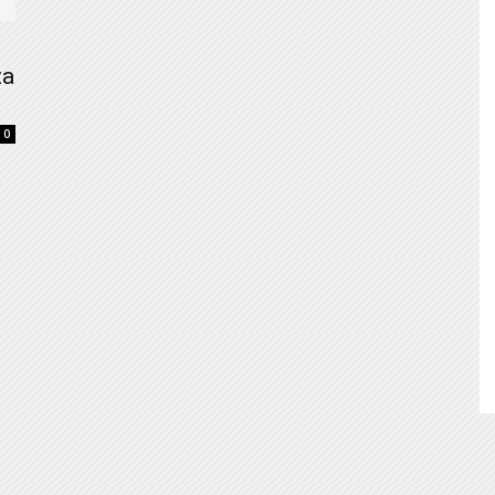
de
za
0
Almería