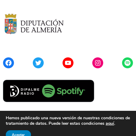
Facebook
Twitter
YouTube
Instagram
Spo
Hemos publicado una nueva versión de nuestras condiciones de
tratamiento de datos. Puede leer estas condiciones
aquí
.
Contacto
Aviso Legal
Privacidad
Cookies
Aceptar