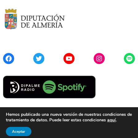
Facebook
Twitter
YouTube
Instagram
Spo
Hemos publicado una nueva versión de nuestras condiciones de
tratamiento de datos. Puede leer estas condiciones
aquí
.
Contacto
Aviso Legal
Privacidad
Cookies
Aceptar
© 2021 Diputación de Almería. Todos los derechos reservados.