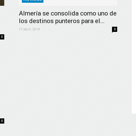
de
Almería se consolida como uno de
los destinos punteros para el...
17 abril, 2014
0
0
Almería
0