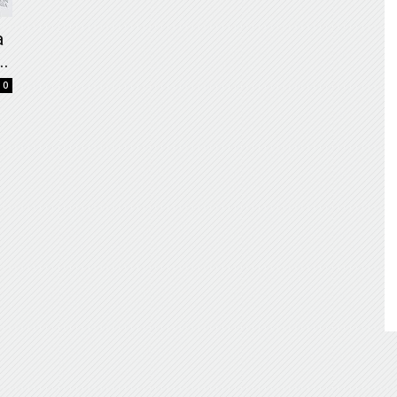
de
a
..
0
Almería