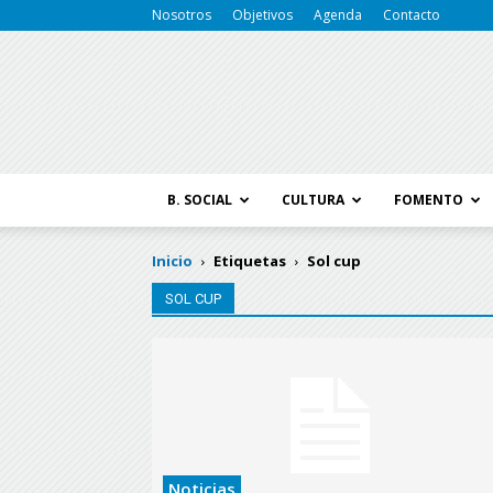
Nosotros
Objetivos
Agenda
Contacto
B. SOCIAL
CULTURA
FOMENTO
Inicio
Etiquetas
Sol cup
SOL CUP
Noticias