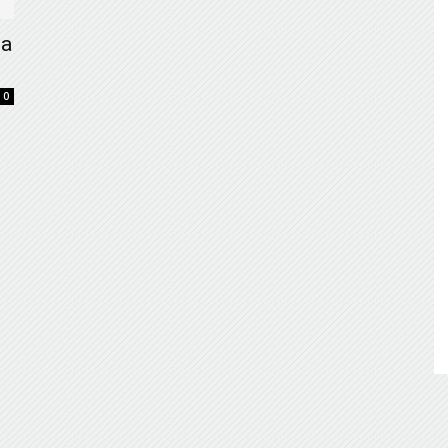
de
 a
0
Almería