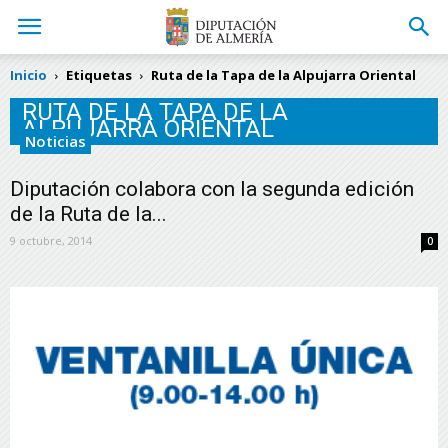
Inicio
Etiquetas
Ruta de la Tapa de la Alpujarra Oriental
RUTA DE LA TAPA DE LA
ALPUJARRA ORIENTAL
Noticias
Diputación colabora con la segunda edición
de la Ruta de la...
9 octubre, 2014
0