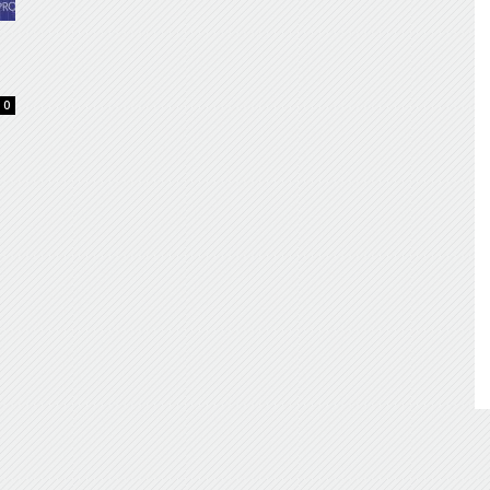
de
0
Almería