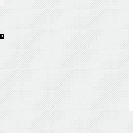
de
a
0
Almería