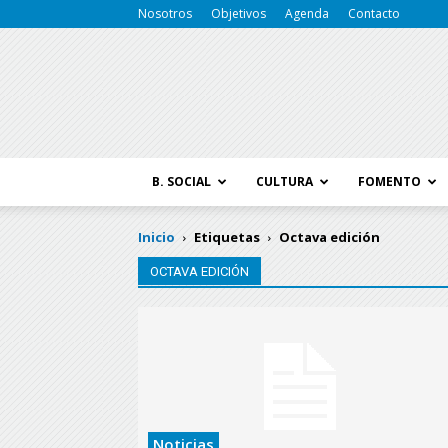
Nosotros
Objetivos
Agenda
Contacto
B. SOCIAL
CULTURA
FOMENTO
Inicio
Etiquetas
Octava edición
OCTAVA EDICIÓN
Noticias