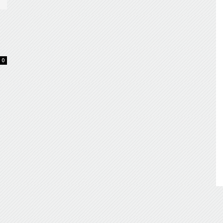
de
0
Almería