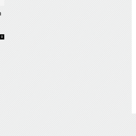
de
n
0
Almería