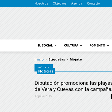
Nosotros
Objetivos
Agenda
Contacto
B. SOCIAL
CULTURA
FOMENTO
Inicio
Etiquetas
Mójate
MÓJATE
Noticias
Diputación promociona las playa
de Vera y Cuevas con la campaña.
17 julio, 2015