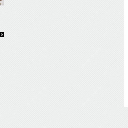
de
0
Almería