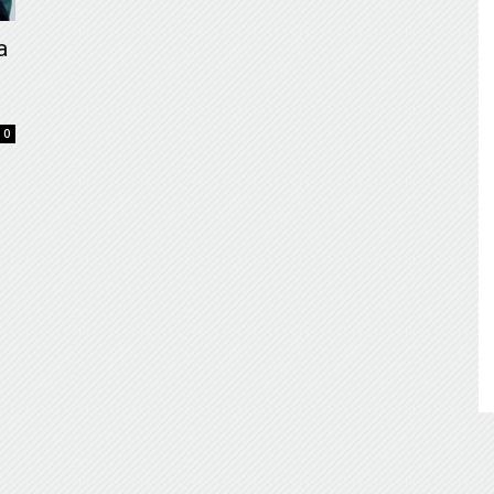
de
a
0
Almería