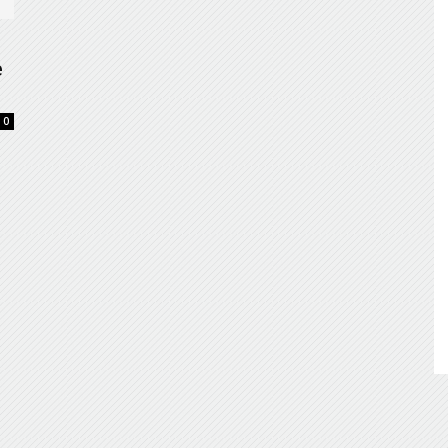
de
e
0
Almería