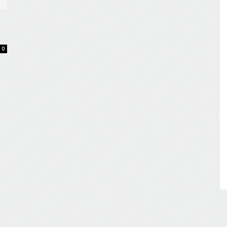
de
0
Almería