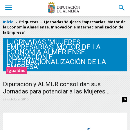
Inicio
Etiquetas
I Jornadas ‘Mujeres Empresarias: Motor de
la Economía Almeriense. Innovación e Internacionalización de
la Empresa’
I JORNADAS ‘MUJERES
EMPRESARIAS: MOTOR DE LA
ECONOMÍA ALMERIENSE.
INNOVACIÓN E
INTERNACIONALIZACIÓN DE LA
EMPRESA’
Igualdad
Diputación y ALMUR consolidan sus
Jornadas para potenciar a las Mujeres...
29 octubre, 2015
0