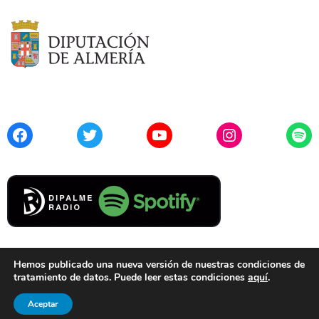
Facebook
Twitter
YouTube
Instagram
Spo
Hemos publicado una nueva versión de nuestras condiciones de
tratamiento de datos. Puede leer estas condiciones
aquí
.
Contacto
Aviso Legal
Privacidad
Cookies
Aceptar
© 2021 Diputación de Almería. Todos los derechos reservados.