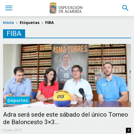
Inicio
Etiquetas
FIBA
FIBA
Deportes
Adra será sede este sábado del único Torneo
de Baloncesto 3×3...
5 julio, 2017
0