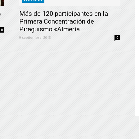
de
s
Más de 120 participantes en la
Primera Concentración de
Piragüismo «Almería...
0
9 septiembre, 2013
0
Almería