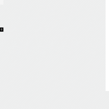
de
0
Almería