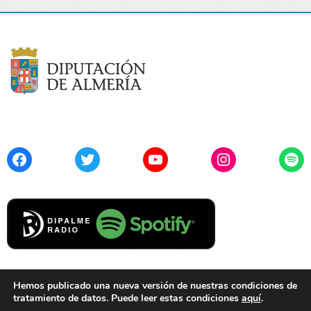
Facebook
Twitter
YouTube
Instagram
Spo
Hemos publicado una nueva versión de nuestras condiciones de
tratamiento de datos. Puede leer estas condiciones
aquí
.
Contacto
Aviso Legal
Privacidad
Cookies