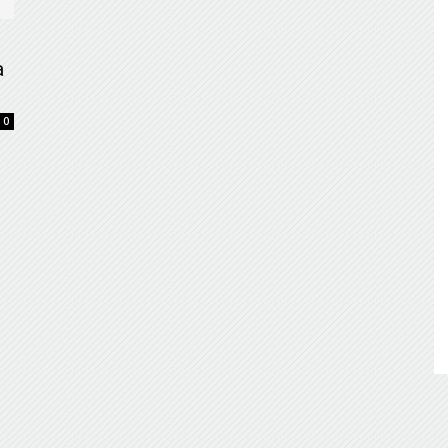
de
a
0
Almería