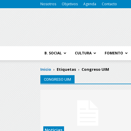
Nosotros
Objetivos
Agenda
Contacto
B. SOCIAL
CULTURA
FOMENTO
Inicio
Etiquetas
Congreso UIM
CONGRESO UIM
Noticias