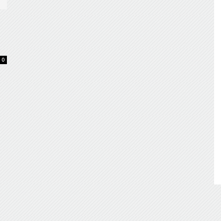
de
0
Almería