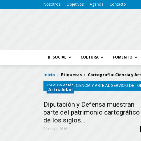
Nosotros
Objetivos
Agenda
Contacto
B. SOCIAL
CULTURA
FOMENTO
Inicio
Etiquetas
Cartografía: Ciencia y Ar
CARTOGRAFÍA: CIENCIA Y ARTE AL SERVICIO DE T
Actualidad
Diputación y Defensa muestran
parte del patrimonio cartográfico
de los siglos...
24 mayo, 2016