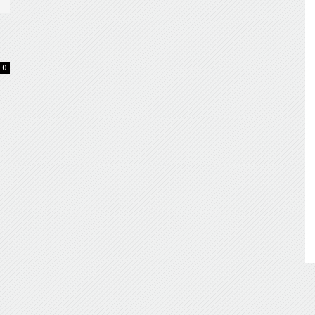
de
0
Almería