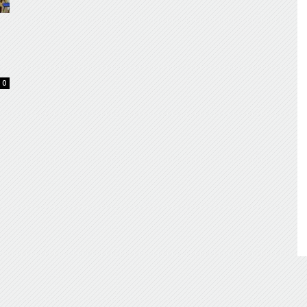
de
0
Almería