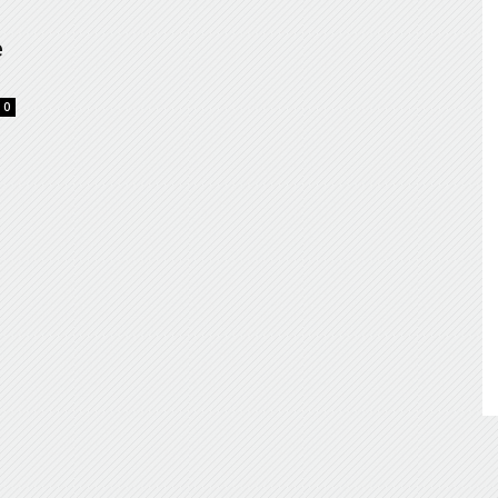
de
e
0
Almería