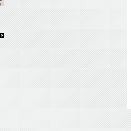
de
0
Almería