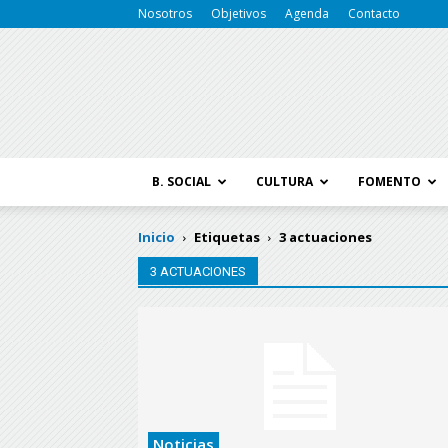
Nosotros
Objetivos
Agenda
Contacto
B. SOCIAL
CULTURA
FOMENTO
Inicio
Etiquetas
3 actuaciones
3 ACTUACIONES
Noticias