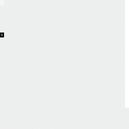
de
0
Almería