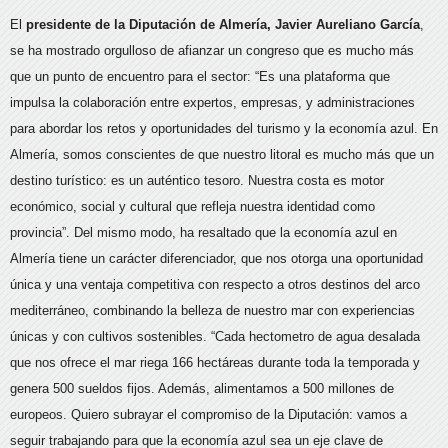
El
presidente de la Diputación de Almería, Javier Aureliano García
,
se ha mostrado orgulloso de afianzar un congreso que es mucho más
que un punto de encuentro para el sector: “Es una plataforma que
impulsa la colaboración entre expertos, empresas, y administraciones
para abordar los retos y oportunidades del turismo y la economía azul. En
Almería, somos conscientes de que nuestro litoral es mucho más que un
destino turístico: es un auténtico tesoro. Nuestra costa es motor
económico, social y cultural que refleja nuestra identidad como
provincia”. Del mismo modo, ha resaltado que la economía azul en
Almería tiene un carácter diferenciador, que nos otorga una oportunidad
única y una ventaja competitiva con respecto a otros destinos del arco
mediterráneo, combinando la belleza de nuestro mar con experiencias
únicas y con cultivos sostenibles. “Cada hectometro de agua desalada
que nos ofrece el mar riega 166 hectáreas durante toda la temporada y
genera 500 sueldos fijos. Además, alimentamos a 500 millones de
europeos. Quiero subrayar el compromiso de la Diputación: vamos a
seguir trabajando para que la economía azul sea un eje clave de