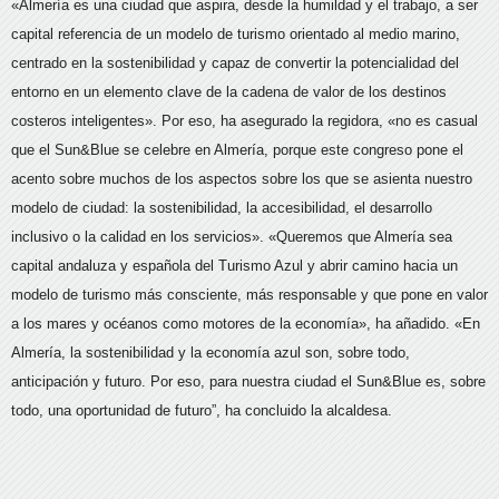
«Almería es una ciudad que aspira, desde la humildad y el trabajo, a ser
capital referencia de un modelo de turismo orientado al medio marino,
centrado en la sostenibilidad y capaz de convertir la potencialidad del
entorno en un elemento clave de la cadena de valor de los destinos
costeros inteligentes». Por eso, ha asegurado la regidora, «no es casual
que el Sun&Blue se celebre en Almería, porque este congreso pone el
acento sobre muchos de los aspectos sobre los que se asienta nuestro
modelo de ciudad: la sostenibilidad, la accesibilidad, el desarrollo
inclusivo o la calidad en los servicios». «Queremos que Almería sea
capital andaluza y española del Turismo Azul y abrir camino hacia un
modelo de turismo más consciente, más responsable y que pone en valor
a los mares y océanos como motores de la economía», ha añadido. «En
Almería, la sostenibilidad y la economía azul son, sobre todo,
anticipación y futuro. Por eso, para nuestra ciudad el Sun&Blue es, sobre
todo, una oportunidad de futuro”, ha concluido la alcaldesa.