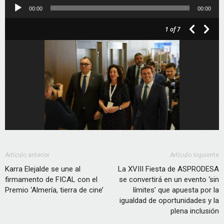
Reproductor
00:00
00:00
de
1
of 7
audio
Artículo anterior
Artículo siguiente
Karra Elejalde se une al
La XVIII Fiesta de ASPRODESA
firmamento de FICAL con el
se convertirá en un evento ‘sin
Premio ‘Almería, tierra de cine’
límites’ que apuesta por la
igualdad de oportunidades y la
plena inclusión