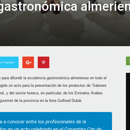
 gastronómica almerie
n Twitter
 para difundir la excelencia gastronómica almeriense en todo el
ido un acto para la presentación de los productos de ‘Sabores
ral, y del sector horeca, en particular, de los Emiratos Árabes
gourmet de la provincia en la feria Gulfood Dubái.
a a conocer entre los profesionales de la
dos en un acto celebrado en el Cosentino City de