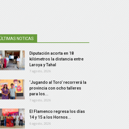
ÚLTIMAS NOTICAS
Diputación acorta en 18
kilómetros la distancia entre
Laroya y Tahal
7 agosto, 2026
‘Jugando al Toro’ recorrerá la
provincia con ocho talleres
para los...
7 agosto, 2026
El Flamenco regresa los días
14 y 15 a los Hornos...
6 agosto, 2026